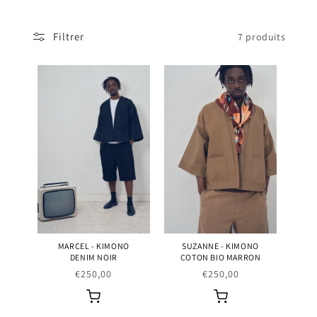
i
o
Filtrer
7 produits
n
:
MARCEL - KIMONO
SUZANNE - KIMONO
DENIM NOIR
COTON BIO MARRON
Prix
€250,00
Prix
€250,00
habituel
habituel