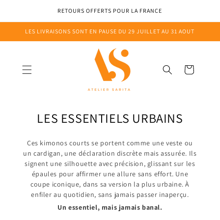
Ignorer et
passer au
AT
RETOURS OFFERTS POUR LA FRANCE
contenu
LES LIVRAISONS SONT EN PAUSE DU 29 JUILLET AU 31 AOUT
Panier
C
LES ESSENTIELS URBAINS
o
Ces kimonos courts se portent comme une veste ou
l
un cardigan, une déclaration discrète mais assurée.
Ils
l
signent une silhouette avec précision, glissant sur les
épaules pour affirmer une allure sans effort.
Une
e
coupe iconique, dans sa version la plus urbaine.
À
c
enfiler au quotidien, sans jamais passer inaperçu.
t
Un essentiel, mais jamais banal.