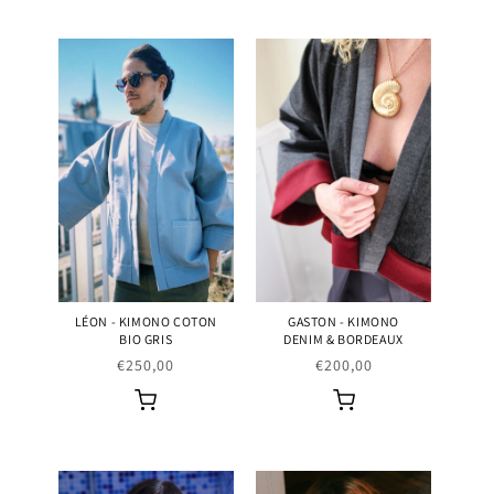
LÉON - KIMONO COTON
GASTON - KIMONO
BIO GRIS
DENIM & BORDEAUX
Prix
€250,00
Prix
€200,00
habituel
habituel