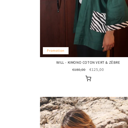
Promotion
WILL - KIMONO COTON VERT & ZÈBRE
Prix
Prix
€125,00
€180,00
habituel
promotionnel