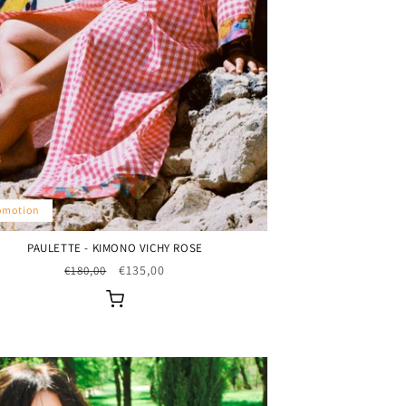
omotion
PAULETTE - KIMONO VICHY ROSE
Prix
Prix
€135,00
€180,00
habituel
promotionnel