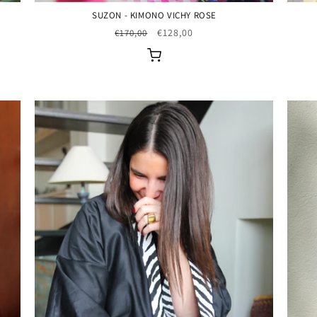
SUZON - KIMONO VICHY ROSE
Prix
Prix
€128,00
€170,00
habituel
promotionnel