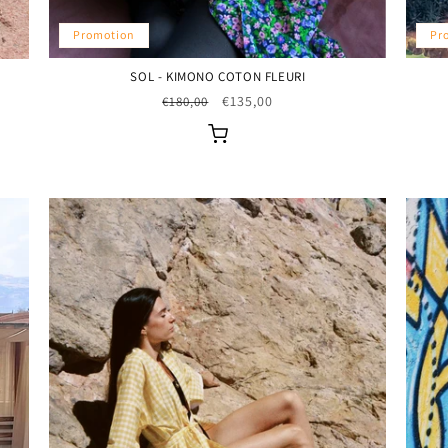
Promotion
Pr
SOL - KIMONO COTON FLEURI
Prix
Prix
€135,00
€180,00
habituel
promotionnel