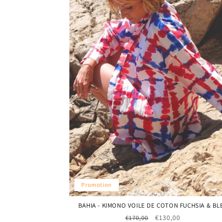
Promotion
BAHIA - KIMONO VOILE DE COTON FUCHSIA & BL
Prix
Prix
€130,00
€170,00