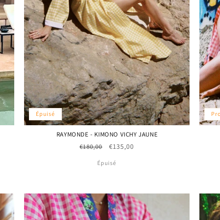
Pr
Épuisé
RAYMONDE - KIMONO VICHY JAUNE
Prix
Prix
€135,00
€180,00
habituel
promotionnel
Épuisé