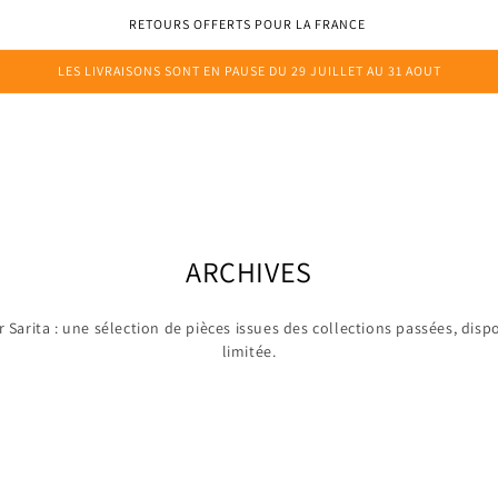
RETOURS OFFERTS POUR LA FRANCE
LES LIVRAISONS SONT EN PAUSE DU 29 JUILLET AU 31 AOUT
ONS
MARQUE
PERSONNALISATION
RDV
JOURNAL
C
ARCHIVES
o
r Sarita : une sélection de pièces issues des collections passées, dis
l
limitée.
l
e
c
t