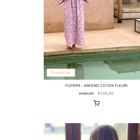
Promotion
FLORIPA - KIMONO COTON FLEURI
Prix
Prix
€135,00
€180,00
habituel
promotionnel