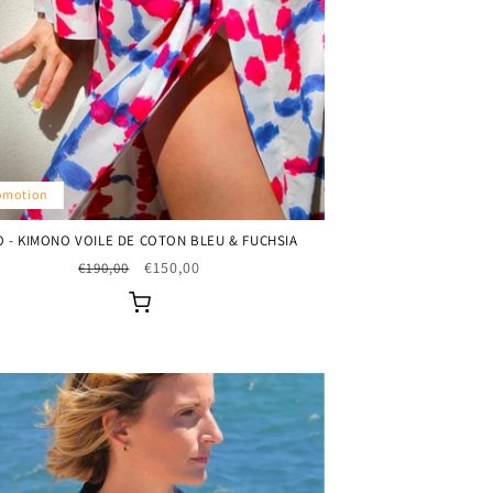
omotion
O - KIMONO VOILE DE COTON BLEU & FUCHSIA
Prix
Prix
€150,00
€190,00
habituel
promotionnel