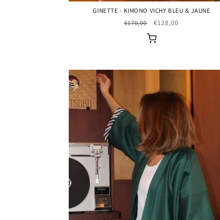
GINETTE - KIMONO VICHY BLEU & JAUNE
Prix
Prix
€128,00
€170,00
habituel
promotionnel