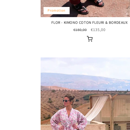
Promotion
FLOR - KIMONO COTON FLEURI & BORDEAUX
Prix
Prix
€135,00
€180,00
habituel
promotionnel