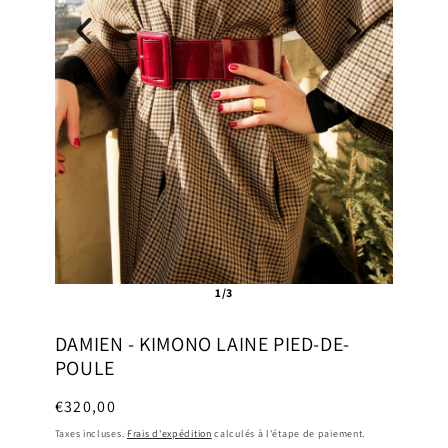
1/3
DAMIEN - KIMONO LAINE PIED-DE-
POULE
Prix
€320,00
habituel
Taxes incluses.
Frais d'expédition
calculés à l'étape de paiement.