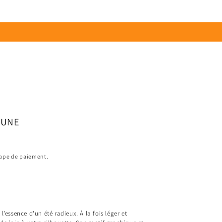
Connexion
Panier
AUNE
étape de paiement.
’essence d’un été radieux. À la fois léger et