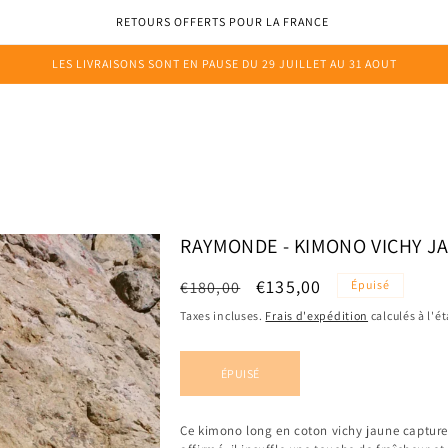
RETOURS OFFERTS POUR LA FRANCE
LES LIVRAISONS SONT EN PAUSE DU 29 JUILLET AU 31 AOUT
ONS
MARQUE
PERSONNALISATION
RDV
JOURNAL
RAYMONDE - KIMONO VICHY J
Prix
Prix
€135,00
€180,00
Épuisé
habituel
promotionnel
Taxes incluses.
Frais d'expédition
calculés à l'
ÉPUISÉ
Ce kimono long en coton vichy jaune capture l