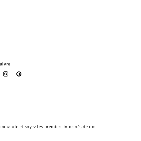
uivre
book
Instagram
Pinterest
 commande et soyez les premiers informés de nos