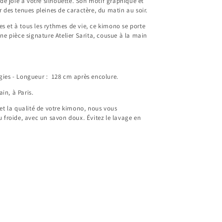
 de joie à votre silhouette. Son motif graphique et
r des tenues pleines de caractère, du matin au soir.
s et à tous les rythmes de vie, ce kimono se porte
Une pièce signature Atelier Sarita, cousue à la main
ogies - Longueur :
128
cm après encolure.
in, à Paris.
 et la qualité de votre kimono, nous vous
u froide, avec un savon doux. Évitez le lavage en